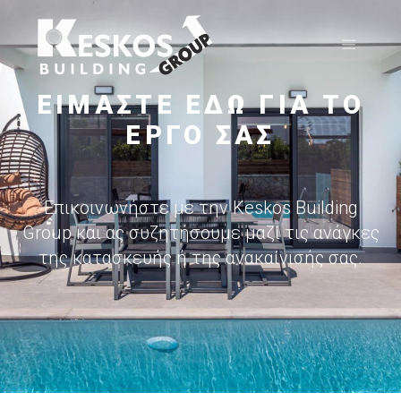
ΕΙΜΑΣΤΕ ΕΔΩ ΓΙΑ ΤΟ
ΕΡΓΟ ΣΑΣ
Επικοινωνήστε με την Keskos Building
Group και ας συζητήσουμε μαζί τις ανάγκες
της κατασκευής ή της ανακαίνισής σας.